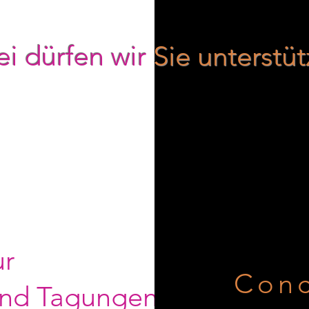
i dürfen wir
Sie unterstü
ur
Conc
und Tagungen